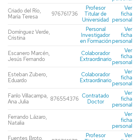
Profesor
Ver
Criado del Río,
976761736
Titular de
ficha
María Teresa
Universidad
personal
Personal
Ver
Domínguez Verde,
Investigador
ficha
Cristina
en Formación
personal
Ver
Escanero Marcén,
Colaborador
ficha
Jesús Fernando
Extraordinario
personal
Ver
Esteban Zubero,
Colaborador
ficha
Eduardo
Extraordinario
personal
Ver
Fanlo Villacampa,
Contratado
876554376
ficha
Ana Julia
Doctor
personal
Ver
Ferrando Lázaro,
ficha
Natalia
personal
Profesor
Ver
Fuentes Broto,