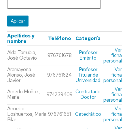
Apellidos y
Teléfono
Categoría
nombre
Ver
Alda Torrubia,
Profesor
976761678
ficha
José Octavio
Emérito
personal
Aramayona
Profesor
Ver
Alonso, José
976761624
Titular de
ficha
Javier
Universidad
personal
Ver
Arnedo Muñoz,
Contratado
974239409
ficha
María
Doctor
personal
Arruebo
Ver
Loshuertos, María
976761651
Catedrático
ficha
Pilar
personal
Ver