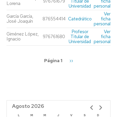
976761679
Titular de
ficha
Lorena
Universidad
personal
Ver
García García,
876554414
Catedrático
ficha
José Joaquín
personal
Profesor
Ver
Giménez López,
976761680
Titular de
ficha
Ignacio
Universidad
personal
Paginación
Página 1
Siguiente
››
página
Agosto 2026
Paginación
L
M
M
J
V
S
D