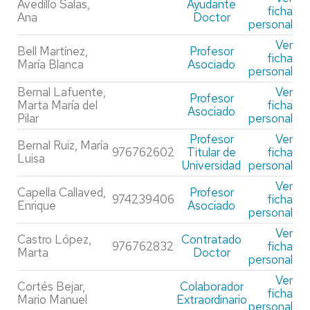
Avedillo Salas,
Ayudante
ficha
Ana
Doctor
personal
Ver
Bell Martínez,
Profesor
ficha
María Blanca
Asociado
personal
Bernal Lafuente,
Ver
Profesor
Marta María del
ficha
Asociado
Pilar
personal
Profesor
Ver
Bernal Ruiz, María
976762602
Titular de
ficha
Luisa
Universidad
personal
Ver
Capella Callaved,
Profesor
974239406
ficha
Enrique
Asociado
personal
Ver
Castro López,
Contratado
976762832
ficha
Marta
Doctor
personal
Ver
Cortés Bejar,
Colaborador
ficha
Mario Manuel
Extraordinario
personal