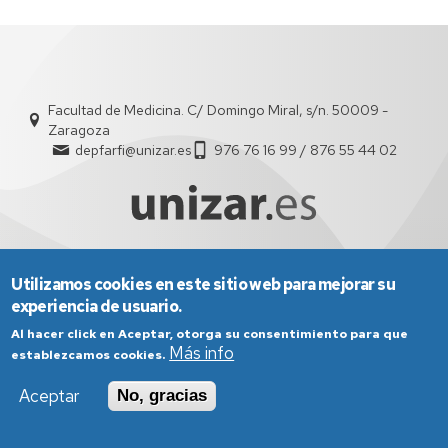
Domínguez
Verde
Facultad de Medicina. C/ Domingo Miral, s/n. 50009 -
Zaragoza
depfarfi@unizar.es
976 76 16 99 / 876 55 44 02
Utilizamos cookies en este sitio web para mejorar su
Aviso Legal
Condiciones generales de uso
experiencia de usuario.
Política de Privacidad
Política de Cookies
Política de Accesibilidad
Al hacer click en Aceptar, otorga su consentimiento para que
Más info
establezcamos cookies.
Aceptar
No, gracias