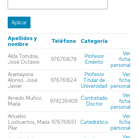
Apellidos y
Teléfono
Categoría
nombre
Ver
Alda Torrubia,
Profesor
976761678
ficha
José Octavio
Emérito
personal
Aramayona
Profesor
Ver
Alonso, José
976761624
Titular de
ficha
Javier
Universidad
personal
Ver
Arnedo Muñoz,
Contratado
974239409
ficha
María
Doctor
personal
Arruebo
Ver
Loshuertos, María
976761651
Catedrático
ficha
Pilar
personal
Ver