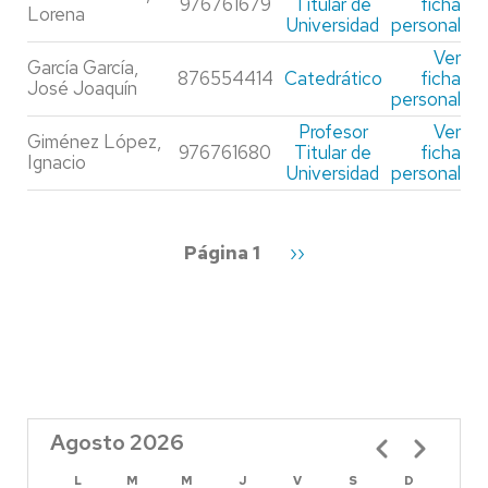
976761679
Titular de
ficha
Lorena
Universidad
personal
Ver
García García,
876554414
Catedrático
ficha
José Joaquín
personal
Profesor
Ver
Giménez López,
976761680
Titular de
ficha
Ignacio
Universidad
personal
Paginación
Página 1
Siguiente
››
página
Agosto 2026
Paginación
L
M
M
J
V
S
D