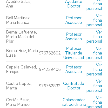
Avedillo Salas,
Ayudante
ficha
Ana
Doctor
personal
Ver
Bell Martínez,
Profesor
ficha
María Blanca
Asociado
personal
Bernal Lafuente,
Ver
Profesor
Marta María del
ficha
Asociado
Pilar
personal
Profesor
Ver
Bernal Ruiz, María
976762602
Titular de
ficha
Luisa
Universidad
personal
Ver
Capella Callaved,
Profesor
974239406
ficha
Enrique
Asociado
personal
Ver
Castro López,
Contratado
976762832
ficha
Marta
Doctor
personal
Ver
Cortés Bejar,
Colaborador
ficha
Mario Manuel
Extraordinario
personal