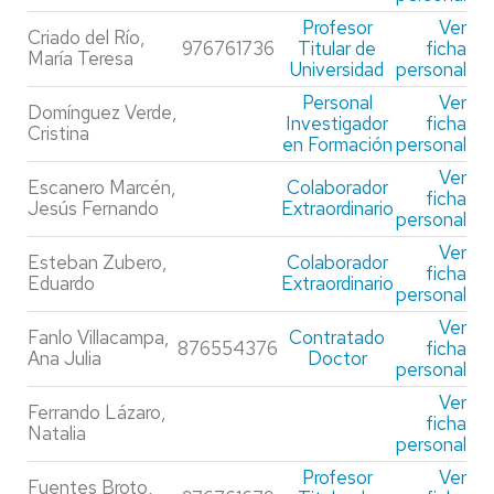
Profesor
Ver
Criado del Río,
976761736
Titular de
ficha
María Teresa
Universidad
personal
Personal
Ver
Domínguez Verde,
Investigador
ficha
Cristina
en Formación
personal
Ver
Escanero Marcén,
Colaborador
ficha
Jesús Fernando
Extraordinario
personal
Ver
Esteban Zubero,
Colaborador
ficha
Eduardo
Extraordinario
personal
Ver
Fanlo Villacampa,
Contratado
876554376
ficha
Ana Julia
Doctor
personal
Ver
Ferrando Lázaro,
ficha
Natalia
personal
Profesor
Ver
Fuentes Broto,