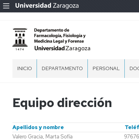
INICIO
DEPARTAMENTO
PERSONAL
DO
SALUDO
PERSONAL
DOCENTE
E
EQUIPO
Equipo dirección
INVESTIGADOR
DE
DIRECCIÓN
PERSONAL
DE
COMISIONES
ADMINISTRACIÓN
DEL
Apellidos y nombre
Telé
Y
DEPARTAMENTO
Valero Gracia, Marta Sofía
97676
SERVICIOS