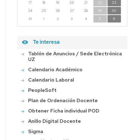
17
18
19
20
21
22
23
24
25
26
27
28
29
30
31
1
2
3
4
5
6
Te interesa
Tablón de Anuncios / Sede Electrónica
UZ
Calendario Académico
Calendario Laboral
PeopleSoft
Plan de Ordenación Docente
Obtener Ficha individual POD
Anillo Digital Docente
Sigma