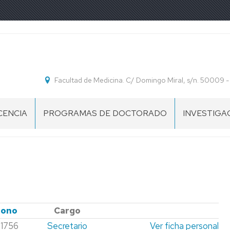
Facultad de Medicina. C/ Domingo Miral, s/n. 50009 
CENCIA
PROGRAMAS DE DOCTORADO
INVESTIGA
INFORMACIÓN
GRUPOS
GENERAL
DE
DE
INVESTIGA
DOCTORADO
CIENCIAS
BIOMÉDICAS
Y
fono
Cargo
BIOTECNOLÓGICAS
1756
Secretario
Ver ficha personal