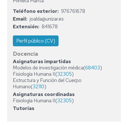
Primera Planta
Teléfono exterior
976761678
Email
joalda@unizar.es
Extensión
841678
Perfil público (CV)
Docencia
Asignaturas impartidas
Modelos de investigación médica(
68403
)
Fisiología Humana II(
32305
)
Estructura y Función del Cuerpo
Humano(
32110
)
Asignaturas coordinadas
Fisiología Humana II(
32305
)
Tutorías