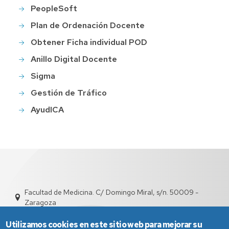
PeopleSoft
Plan de Ordenación Docente
Obtener Ficha individual POD
Anillo Digital Docente
Sigma
Gestión de Tráfico
AyudICA
Facultad de Medicina. C/ Domingo Miral, s/n. 50009 -
Zaragoza
depfarfi@unizar.es
976 76 16 99 / 876 55 44 02
Utilizamos cookies en este sitio web para mejorar su