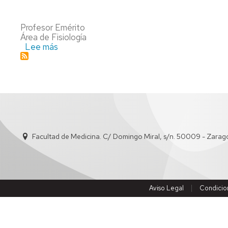
Profesor Emérito
Área de Fisiología
Lee más
sobre
José
Octavio
Alda
Torrubia
Facultad de Medicina. C/ Domingo Miral, s/n. 50009 - Zara
Aviso Legal
Condicio