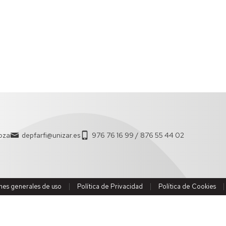
goza
depfarfi@unizar.es
976 76 16 99 / 876 55 44 02
nes generales de uso
Política de Privacidad
Política de Cookies