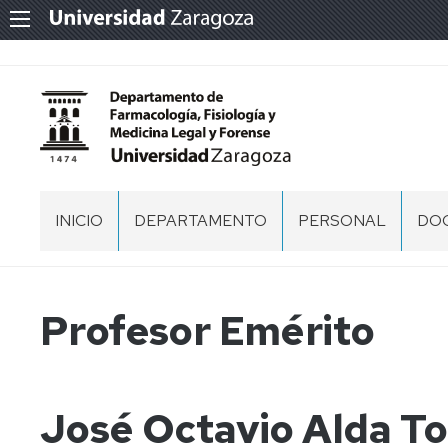
INICIO
DEPARTAMENTO
PERSONAL
DO
SALUDO
PERSONAL
DOCENTE
E
EQUIPO
Profesor Emérito
INVESTIGADOR
DE
DIRECCIÓN
PERSONAL
DE
COMISIONES
ADMINISTRACIÓN
DEL
José Octavio Alda To
Y
DEPARTAMENTO
SERVICIOS