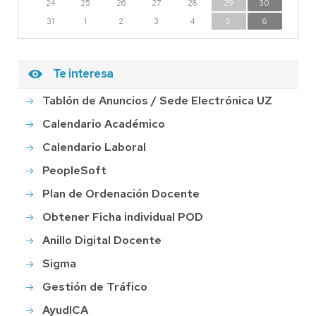
24
25
26
27
28
29
30
31
1
2
3
4
5
6
Te interesa
Tablón de Anuncios / Sede Electrónica UZ
Calendario Académico
Calendario Laboral
PeopleSoft
Plan de Ordenación Docente
Obtener Ficha individual POD
Anillo Digital Docente
Sigma
Gestión de Tráfico
AyudICA