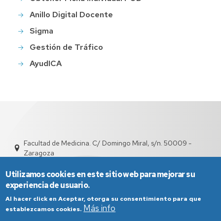
Anillo Digital Docente
Sigma
Gestión de Tráfico
AyudICA
Facultad de Medicina. C/ Domingo Miral, s/n. 50009 -
Zaragoza
depfarfi@unizar.es
976 76 16 99 / 876 55 44 02
Utilizamos cookies en este sitio web para mejorar su
experiencia de usuario.
Al hacer click en Aceptar, otorga su consentimiento para que
Más info
establezcamos cookies.