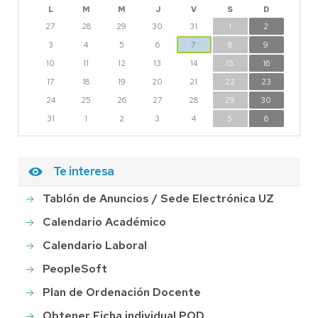
L
M
M
J
V
S
D
27
28
29
30
31
1
2
3
4
5
6
7
8
9
10
11
12
13
14
15
16
17
18
19
20
21
22
23
24
25
26
27
28
29
30
31
1
2
3
4
5
6
Te interesa
Tablón de Anuncios / Sede Electrónica UZ
Calendario Académico
Calendario Laboral
PeopleSoft
Plan de Ordenación Docente
Obtener Ficha individual POD