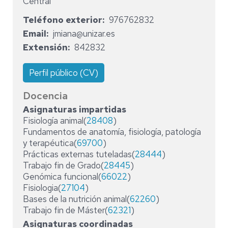
Central
Teléfono exterior
976762832
Email
jmiana@unizar.es
Extensión
842832
Perfil público (CV)
Docencia
Asignaturas impartidas
Fisiología animal(
28408
)
Fundamentos de anatomía, fisiología, patología
y terapéutica(
69700
)
Prácticas externas tuteladas(
28444
)
Trabajo fin de Grado(
28445
)
Genómica funcional(
66022
)
Fisiologia(
27104
)
Bases de la nutrición animal(
62260
)
Trabajo fin de Máster(
62321
)
Asignaturas coordinadas