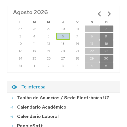
Agosto 2026
Paginación
L
M
M
J
V
S
D
27
28
29
30
31
1
2
3
4
5
6
7
8
9
10
11
12
13
14
15
16
17
18
19
20
21
22
23
24
25
26
27
28
29
30
31
1
2
3
4
5
6
Te interesa
Tablón de Anuncios / Sede Electrónica UZ
Calendario Académico
Calendario Laboral
PeopleSoft